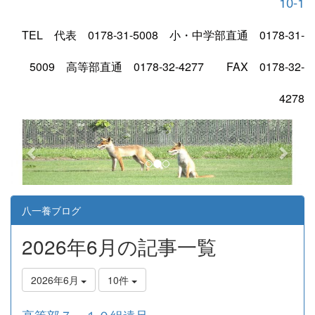
10-1
TEL 代表 0178-31-5008 小・中学部直通 0178-31-
5009 高等部直通 0178-32-4277 FAX 0178-32-
4278
p
n
r
e
e
x
v
t
i
八一養ブログ
o
2026年6月の記事一覧
u
s
2026年6月
10件