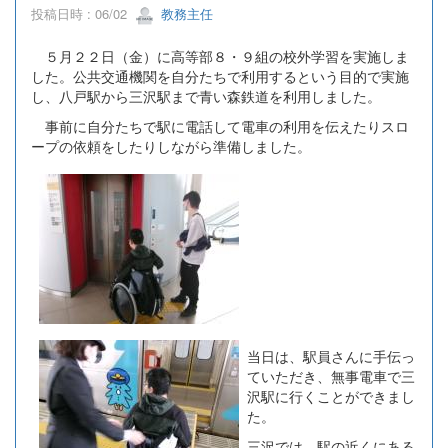
投稿日時 : 06/02
教務主任
５月２２日（金）に高等部８・９組の校外学習を実施しま
した。公共交通機関を自分たちで利用するという目的で実施
し、八戸駅から三沢駅まで青い森鉄道を利用しました。
事前に自分たちで駅に電話して電車の利用を伝えたりスロ
ープの依頼をしたりしながら準備しました。
当日は、駅員さんに手伝っ
ていただき、無事電車で三
沢駅に行くことができまし
た。
三沢では、駅の近くにある