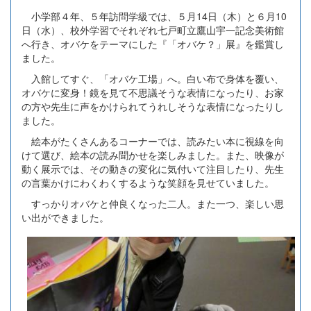
小学部４年、５年訪問学級では、５月14日（木）と６月10
日（水）、校外学習でそれぞれ七戸町立鷹山宇一記念美術館
へ行き、オバケをテーマにした『「オバケ？」展』を鑑賞し
ました。
入館してすぐ、「オバケ工場」へ。白い布で身体を覆い、
オバケに変身！鏡を見て不思議そうな表情になったり、お家
の方や先生に声をかけられてうれしそうな表情になったりし
ました。
絵本がたくさんあるコーナーでは、読みたい本に視線を向
けて選び、絵本の読み聞かせを楽しみました。また、映像が
動く展示では、その動きの変化に気付いて注目したり、先生
の言葉かけにわくわくするような笑顔を見せていました。
すっかりオバケと仲良くなった二人。また一つ、楽しい思
い出ができました。