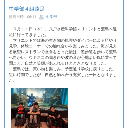
中学部４組遠足
投稿日時 : 06/11
中学部
６月１１日（木）、八戸水産科学館マリエントと蕪島へ遠
足に行ってきました。
マリエントでは海の生き物の観察やダイバーによる餌やり
見学、体験コーナーでの触れ合いを楽しみました。海が見え
る展望レストランで昼食をとった後は、遊歩道を歩いて蕪島
へ向かい、ウミネコの鳴き声や波の音が心地よい風に乗って
聞こえ、自然と笑顔があふれるひとときとなりました。
蕪島では、買い物も楽しみ、予定通り学校に戻りました。
短い時間でしたが、自然と触れ合う充実した一日となりまし
た。