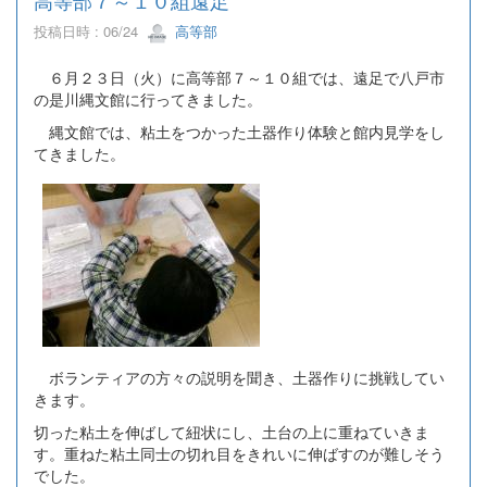
高等部７～１０組遠足
投稿日時 : 06/24
高等部
６月２３日（火）に高等部７～１０組では、遠足で八戸市
の是川縄文館に行ってきました。
縄文館では、粘土をつかった土器作り体験と館内見学をし
てきました。
ボランティアの方々の説明を聞き、土器作りに挑戦してい
きます。
切った粘土を伸ばして紐状にし、土台の上に重ねていきま
す。重ねた粘土同士の切れ目をきれいに伸ばすのが難しそう
でした。